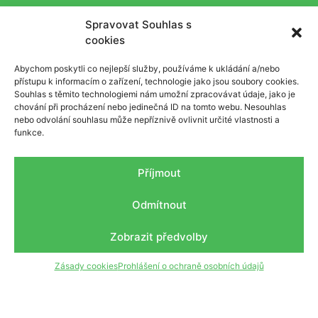
Spravovat Souhlas s
cookies
Abychom poskytli co nejlepší služby, používáme k ukládání a/nebo
přístupu k informacím o zařízení, technologie jako jsou soubory cookies.
Souhlas s těmito technologiemi nám umožní zpracovávat údaje, jako je
chování při procházení nebo jedinečná ID na tomto webu. Nesouhlas
nebo odvolání souhlasu může nepříznivě ovlivnit určité vlastnosti a
funkce.
Všechna práva vyhrazena ©2021 ESKO-T Reuse centrum
Příjmout
Odmítnout
Kde nás najdete?
Zobrazit předvolby
Zásady cookies
Prohlášení o ochraně osobních údajů
Pod budovou společnosti ESKO-T
Obsluha: pí. Kučerová
Tel.: +420 702 096 723