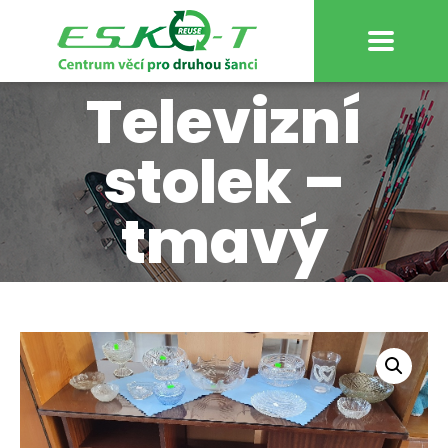
Televizní
stolek –
tmavý