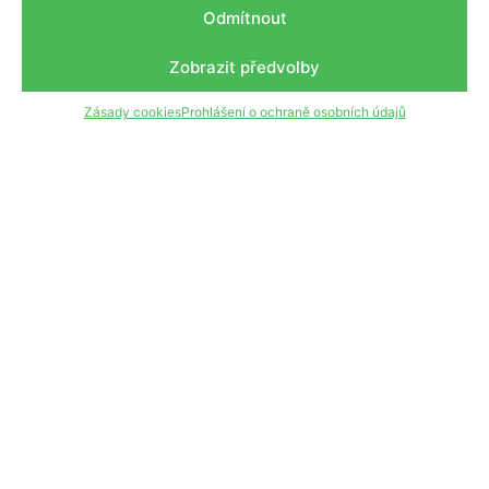
Odmítnout
Všechna práva vyhrazena ©2021 ESKO-T Reuse centrum
Zobrazit předvolby
Zásady cookies
Prohlášení o ochraně osobních údajů
Kde nás najdete?
Pod budovou společnosti ESKO-T
Obsluha: pí. Kučerová
Tel.: +420 702 096 723
E-mail: i.nedvedicka@svazek-sluzby.cz
Kdy máme otevřeno?
Úterý
10:00 - 17:00
Čtvrtek
10:00 - 17:00