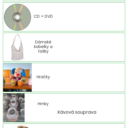
CD + DVD
Dámské
kabelky a
tašky
Hračky
Hrnky
Kávová souprava