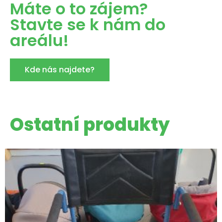
Máte o to zájem?
Stavte se k nám do
areálu!
Kde nás najdete?
Ostatní produkty