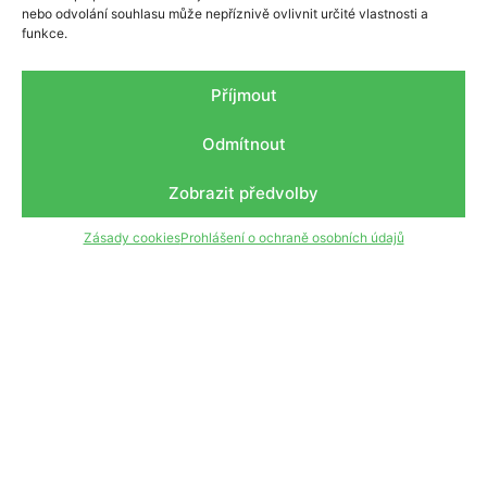
nebo odvolání souhlasu může nepříznivě ovlivnit určité vlastnosti a
funkce.
Příjmout
Všechna práva vyhrazena ©2021 ESKO-T Reuse centrum
Odmítnout
Zobrazit předvolby
Kde nás najdete?
Zásady cookies
Prohlášení o ochraně osobních údajů
Pod budovou společnosti ESKO-T
Obsluha: pí. Kučerová
Tel.: +420 702 096 723
E-mail: i.nedvedicka@svazek-sluzby.cz
Kdy máme otevřeno?