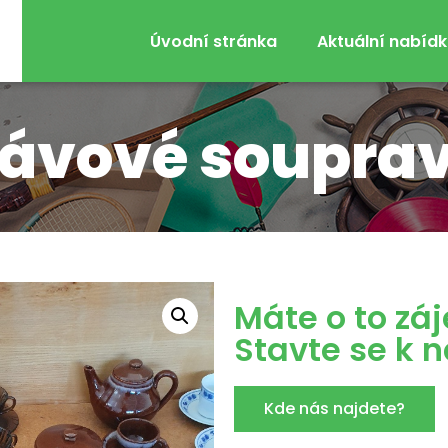
Úvodní stránka
Aktuální nabíd
ávové soupra
Máte o to zá
Stavte se k 
Kde nás najdete?