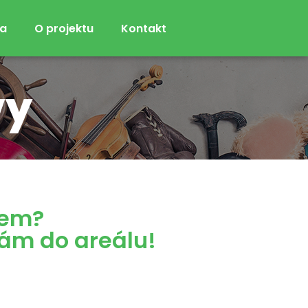
ka
O projektu
Kontakt
vy
jem?
nám do areálu!