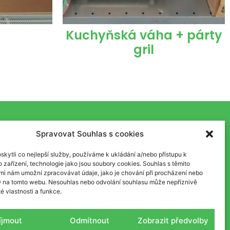
Kuchyňská váha + párty
gril
Spravovat Souhlas s cookies
kytli co nejlepší služby, používáme k ukládání a/nebo přístupu k
 zařízení, technologie jako jsou soubory cookies. Souhlas s těmito
mi nám umožní zpracovávat údaje, jako je chování při procházení nebo
D na tomto webu. Nesouhlas nebo odvolání souhlasu může nepříznivě
té vlastnosti a funkce.
íjmout
Odmítnout
Zobrazit předvolby
Kdy máme otevřeno?