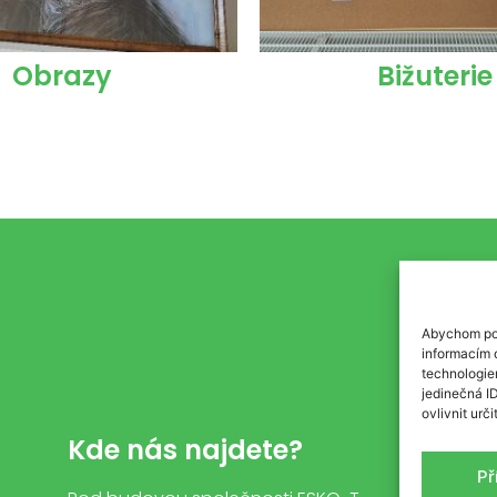
Obrazy
Bižuterie
Abychom pos
informacím o
technologie
jedinečná I
ovlivnit urči
Kde nás najdete?
Př